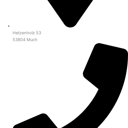
Hetzenholz 53
53804 Much