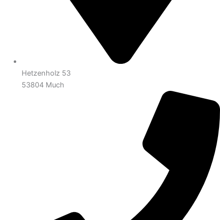
Hetzenholz 53
53804 Much